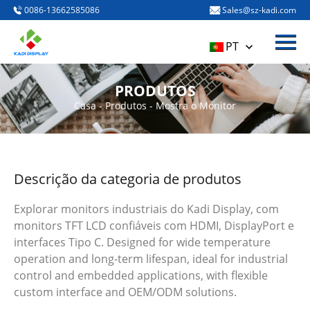
0086-13662585086
Sales@sz-kadi.com
Menú
HOME
PT
PRODUTOS
PRODUTOS
Sobre nós
Casa
-
Produtos
-
Mostra o Monitor
BLOG & NEWS
CONTACT US
Descrição da categoria de produtos
Explorar monitors industriais do Kadi Display, com
monitors TFT LCD confiáveis com HDMI, DisplayPort e
interfaces Tipo C. Designed for wide temperature
operation and long-term lifespan, ideal for industrial
control and embedded applications, with flexible
custom interface and OEM/ODM solutions.