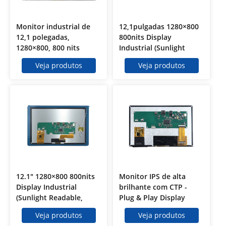
Monitor industrial de
12,1pulgadas 1280×800
12,1 polegadas,
800nits Display
1280×800, 800 nits
Industrial (Sunlight
(legível sob luz solar,
Readable, Wide Temp)
Veja produtos
Veja produtos
ampla faixa de
[UNK] KD121WXHD02
temperatura) |
KD121WXHD03
12.1" 1280×800 800nits
Monitor IPS de alta
Display Industrial
brilhante com CTP -
(Sunlight Readable,
Plug & Play Display
Wide Temp) [UNK]
Veja produtos
Veja produtos
KD121WXHD01