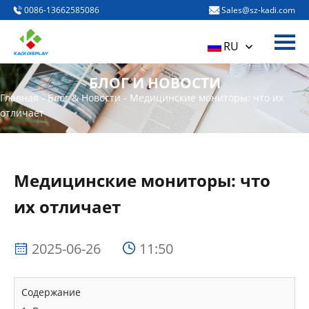
0086-13662585086
Sales@sz-kadi.com
Меню
Домой
RU
Продукты
БЛОГ И НОВОСТИ
О нас
Главная
-
Блог & Новости
-
Медицинские мониторы: что их
отличает
Блог и новости
Свяжитесь с нами
Медицинские мониторы: что
их отличает
2025-06-26
11:50
Содержание