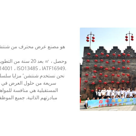
تدريجيا على نظام المنتج  ISO13485 ، IATF16949
نحن نستخدم شنتشن’ مزايا سلسلة ا
سريعة من حلول العرض في كا
المستقبلية هي منافسة للمواه
مبادرتهم الذاتية. جميع الموظ