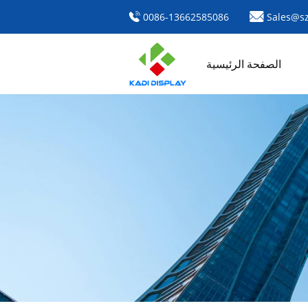
0086-13662585086
Sales@sz
الصفحة الرئيسية