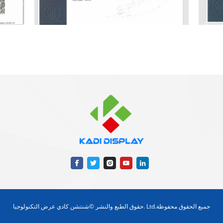
حقوق الطبع والنشر ©شنتشن كادي عرض التكنولوجيا. Ltd.جميع الحقوق محفوظة