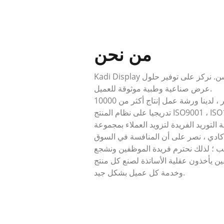
من نحن
Kadi Display هو مصنع عرض محترف من شنتشن. نركز على توفير حلول
عرض صناعية وطبية موثوقة للعميل.
بعد 20 سنة من التطوير ، لدينا ورشة عمل إنتاج أكثر من 10000 ㎡ ، وحصل
ISO9001 ، ISO14001 ،.
لتوريد الفريدة لتزويد العملاء بمجموعة
دي ، نصر على أن المنافسة في السوق
ب ؛ لذلك نحترم فريدة الموظفين ونشجع
فين يأخذون عقلية الأساتذة لصنع كل منتج
وخدمة كل عميل بشكل جيد.