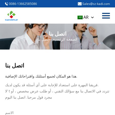
0086-13662585086
Sales@sz-kadi.com
قائمة
الصفحة الرئيسية
AR
المنتجات
اتصل بنا
من نحن
الصفحة الرئيسية
-
اتصل بنا
مدونة وأخبار
اتصل بنا
اتصل بنا
هذا هو المكان لجميع أسئلتك واقتراحاتك الإضافية.
فريقنا المهرة على استعداد للإجابة على أي أسئلة قد يكون لديك.
لا’ t تتردد في الاتصال بنا مع سؤالك التقني ، أو طلب عرض مخصص ، أو
مجرد قول مرحبا. اتصل بنا اليوم
الاسم