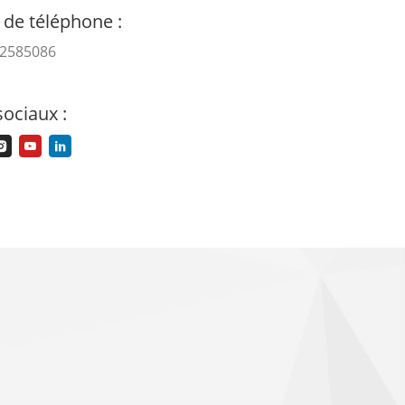
de téléphone :
62585086
ociaux :