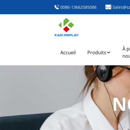
0086-13662585086
Sales@sz
À p
Accueil
Produits
no
N