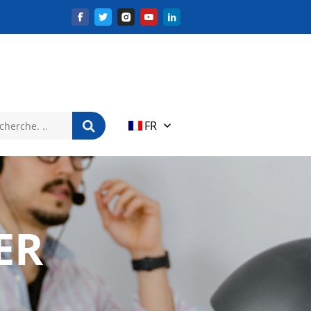
FR
ER