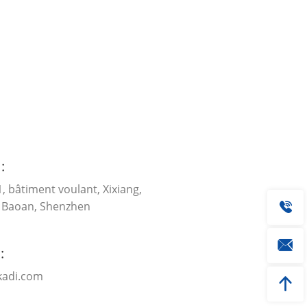
:
, bâtiment voulant, Xixiang,
e Baoan, Shenzhen
:
kadi.com