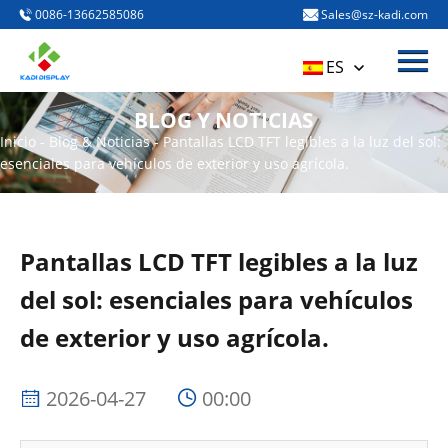
0086-13662585086
Sales@sz-kadi.com
Menú
Inicio
ES
PRODUCTOS
BLOG Y NOTICIAS
Acerca de nosotros
Inicio
-
Blog & Noticias
-
Pantallas LCD TFT legibles a la luz del sol:
esenciales para vehículos de exterior y uso agrícola.
BLOG Y NOTICIAS
CONTACTO CONTACTO
Pantallas LCD TFT legibles a la luz
del sol: esenciales para vehículos
de exterior y uso agrícola.
2026-04-27
00:00