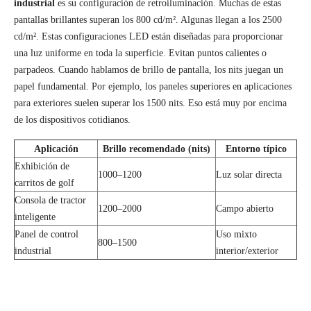
industrial
es su configuración de retroiluminación. Muchas de estas
pantallas brillantes superan los 800 cd/m². Algunas llegan a los 2500
cd/m². Estas configuraciones LED están diseñadas para proporcionar
una luz uniforme en toda la superficie. Evitan puntos calientes o
parpadeos. Cuando hablamos de brillo de pantalla, los nits juegan un
papel fundamental. Por ejemplo, los paneles superiores en aplicaciones
para exteriores suelen superar los 1500 nits. Eso está muy por encima
de los dispositivos cotidianos.
Aplicación
Brillo recomendado (nits)
Entorno típico
Exhibición de
1000–1200
Luz solar directa
carritos de golf
Consola de tractor
1200–2000
Campo abierto
inteligente
Panel de control
Uso mixto
800–1500
industrial
interior/exterior