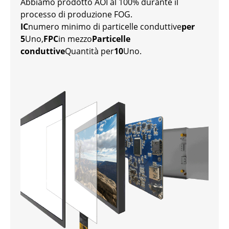
Abbiamo prodotto AOI al 100% durante il
processo di produzione FOG.
IC
numero minimo di particelle conduttive
per
5
Uno,
FPC
in mezzo
Particelle
conduttive
Quantità per
10
Uno.