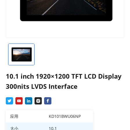
10.1 inch 1920×1200 TFT LCD Display
300nits LVDS Interface
应用
KD101BWU06NP
大小
10.1