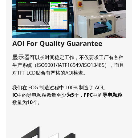
AOI For Quality Guarantee
显示器
可以长时间稳定工作，不仅要求工厂有各种
生产系统（ISO9001/IATF16949/ISO13485），而且
对TFT LCD贴合有严格的AOI检查。
我们在 FOG 制造过程中 100% 制造了 AOI。
IC
中的导电颗粒数量至少
为5
个，
FPC
中的
导电颗粒
数量为
10
个。