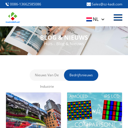
0086-13662585086
Sales@sz-kadi.com
Het menu
Huis
NL
PRODUCTEN
BLOG & NIEUWS
Over ons
Huis
-
Blog & Nieuws
Blog & Nieuws
Neem contact met ons op
Nieuws Van De
Bedrijfsnieuws
Industrie