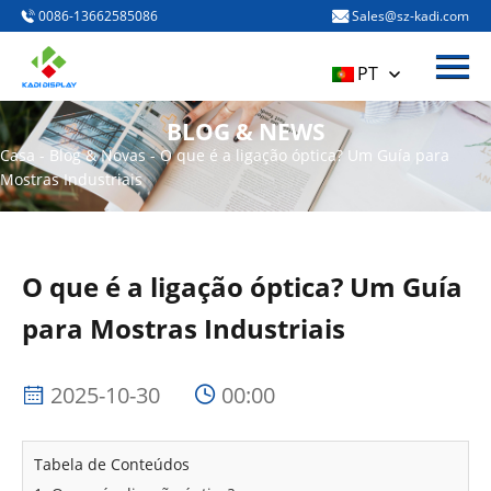
0086-13662585086
Sales@sz-kadi.com
Menú
HOME
PT
PRODUTOS
BLOG & NEWS
Sobre nós
Casa
-
Blog & Novas
-
O que é a ligação óptica? Um Guía para
Mostras Industriais
BLOG & NEWS
CONTACT US
O que é a ligação óptica? Um Guía
para Mostras Industriais
2025-10-30
00:00
Tabela de Conteúdos