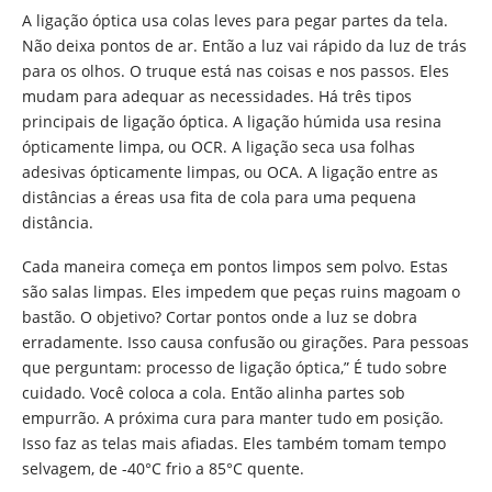
A ligação óptica usa colas leves para pegar partes da tela.
Não deixa pontos de ar. Então a luz vai rápido da luz de trás
para os olhos. O truque está nas coisas e nos passos. Eles
mudam para adequar as necessidades. Há três tipos
principais de ligação óptica. A ligação húmida usa resina
ópticamente limpa, ou OCR. A ligação seca usa folhas
adesivas ópticamente limpas, ou OCA. A ligação entre as
distâncias a éreas usa fita de cola para uma pequena
distância.
Cada maneira começa em pontos limpos sem polvo. Estas
são salas limpas. Eles impedem que peças ruins magoam o
bastão. O objetivo? Cortar pontos onde a luz se dobra
erradamente. Isso causa confusão ou girações. Para pessoas
que perguntam: processo de ligação óptica,” É tudo sobre
cuidado. Você coloca a cola. Então alinha partes sob
empurrão. A próxima cura para manter tudo em posição.
Isso faz as telas mais afiadas. Eles também tomam tempo
selvagem, de -40°C frio a 85°C quente.