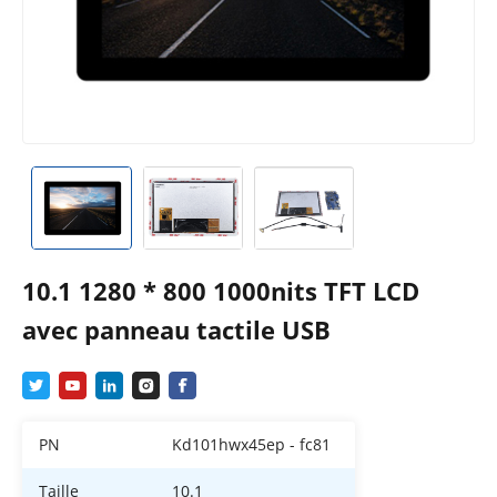
10.1 1280 * 800 1000nits TFT LCD
avec panneau tactile USB
PN
Kd101hwx45ep - fc81
Taille
10.1