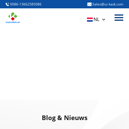
0086-13662585086
Sales@sz-kadi.com
Het menu
Huis
NL
PRODUCTEN
Over ons
Blog & Nieuws
Neem contact met ons op
Blog & Nieuws