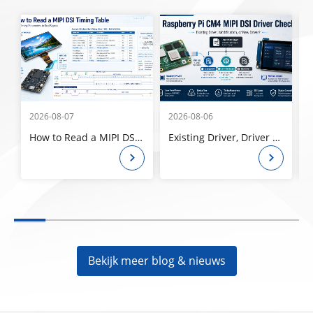
2026-08-07
2026-08-06
2
How to Read a MIPI DSI Timing Table: Pixel Clock, Porches, Sync Width, and Refresh Rate
Existing Driver, Driver Modification, or New Driver? How to Check a Raspberry Pi CM4 MIPI DSI Panel Before Ordering
Bekijk meer blog & nieuws