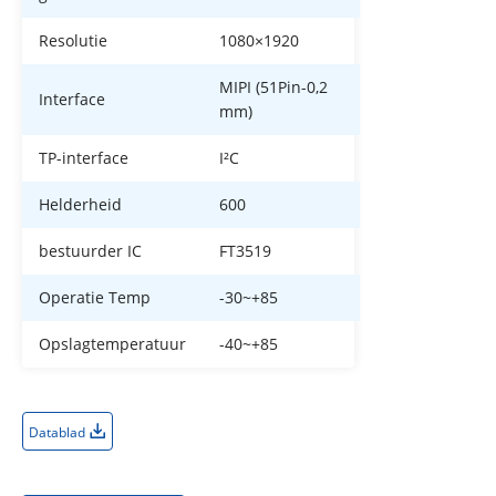
Resolutie
1080×1920
MIPI (51Pin-0,2
Interface
mm)
TP-interface
I²C
Helderheid
600
bestuurder IC
FT3519
Operatie Temp
-30~+85
Opslagtemperatuur
-40~+85
Datablad