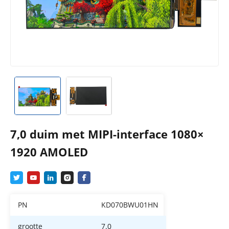
7,0 duim met MIPI-interface 1080×
1920 AMOLED
PN
KD070BWU01HN
grootte
7.0