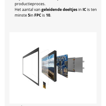
productieproces.
Het aantal van
geleidende deeltjes
in
IC
is ten
minste
5
in
FPC
is
10
.